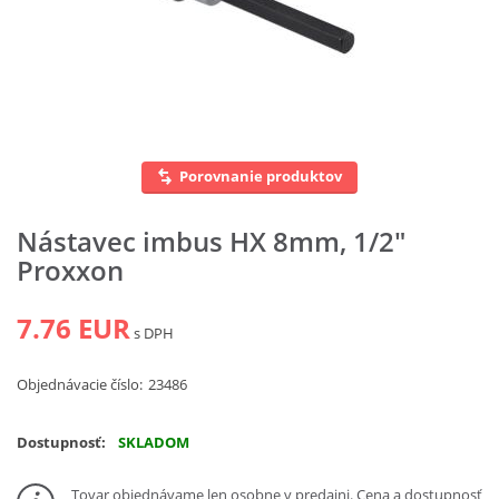
Vyhľadať
Porovnanie produktov
Nástavec imbus HX 8mm, 1/2"
Proxxon
7.76 EUR
s DPH
Objednávacie číslo:
23486
Dostupnosť:
SKLADOM
Tovar objednávame len osobne v predajni. Cena a dostupnosť