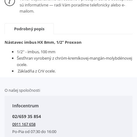
sú informatívne — radi Vám poradíme telefonicky alebo e-
mailom.
Podrobný popis
Nástavec imbus HX 8mm, 1/2" Proxxon
1/2'' - imbus, 100 mm
Šesťhran vyrobený z chróm-kremíkovej-mangán-molybdénovej
ocele.
Základňa z CrV ocele.
O našej spoločnosti
Doplnkové služby
Obchodné podmienky
Infocentrum
Splátkový systém
02/659 35 854
Kontakt
0911 167 658
Letáky na stiahnutie
Po-Pia od 07:30 do 16:00
GDPR-Informácie o spracovaní osobných údajov HQ Tools, spol. s r. o.