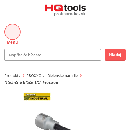
Menu
Hľadaj
Značka
MAKITA
Produkty
PROXXON - Dielenské náradie
Makita-Záhrada
Nástrčné kľúče 1/2" Proxxon
Bosch Profi
Bosch
Gardena
Proxxon Industrial
KNIPEX
Cena do
Stihl
EUR
Fiskars
CMT
novinka v ponuke