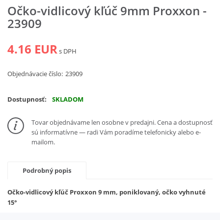
Očko-vidlicový kľúč 9mm Proxxon -
Vyhľadať
23909
4.16 EUR
s DPH
Objednávacie číslo:
23909
Dostupnosť:
SKLADOM
Tovar objednávame len osobne v predajni. Cena a dostupnosť
sú informatívne — radi Vám poradíme telefonicky alebo e-
mailom.
Podrobný popis
Očko-vidlicový kľúč Proxxon 9 mm, poniklovaný, očko vyhnuté
15°