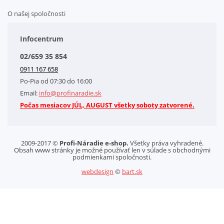
O našej spoločnosti
Doplnkové služby
Obchodné podmienky
Infocentrum
Splátkový systém
02/659 35 854
Kontakt
0911 167 658
Letáky na stiahnutie
Po-Pia od 07:30 do 16:00
GDPR-Informácie o spracovaní osobných údajov HQ Tools, spol. s r. o.
Email:
info@profinaradie.sk
Cookies
Počas mesiacov JÚL, AUGUST všetky soboty zatvorené.
2009-2017 ©
Profi-Náradie e-shop.
Všetky práva vyhradené.
Obsah www stránky je možné používať len v súlade s obchodnými
podmienkami spoločnosti.
webdesign
©
bart.sk