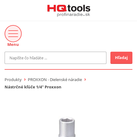
Menu
Hľadaj
Značka
MAKITA
Produkty
PROXXON - Dielenské náradie
Makita-Záhrada
Nástrčné kľúče 1/4" Proxxon
Bosch Profi
Bosch
Gardena
Proxxon Industrial
KNIPEX
Cena do
Stihl
EUR
Fiskars
CMT
novinka v ponuke