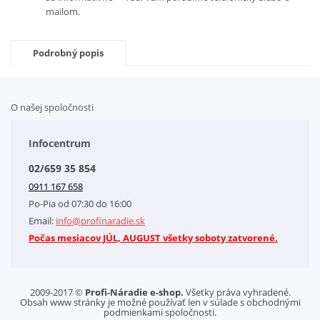
mailom.
Podrobný popis
O našej spoločnosti
Doplnkové služby
Obchodné podmienky
Infocentrum
Splátkový systém
02/659 35 854
Kontakt
0911 167 658
Letáky na stiahnutie
Po-Pia od 07:30 do 16:00
GDPR-Informácie o spracovaní osobných údajov HQ Tools, spol. s r. o.
Email:
info@profinaradie.sk
Cookies
Počas mesiacov JÚL, AUGUST všetky soboty zatvorené.
2009-2017 ©
Profi-Náradie e-shop.
Všetky práva vyhradené.
Obsah www stránky je možné používať len v súlade s obchodnými
podmienkami spoločnosti.