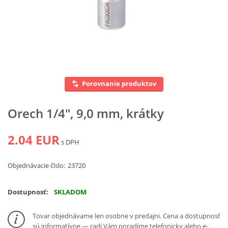
Vyhľadať
Porovnanie produktov
Orech 1/4", 9,0 mm, krátky
2.04 EUR
s DPH
Objednávacie číslo:
23720
Dostupnosť:
SKLADOM
Tovar objednávame len osobne v predajni. Cena a dostupnosť
sú informatívne — radi Vám poradíme telefonicky alebo e-