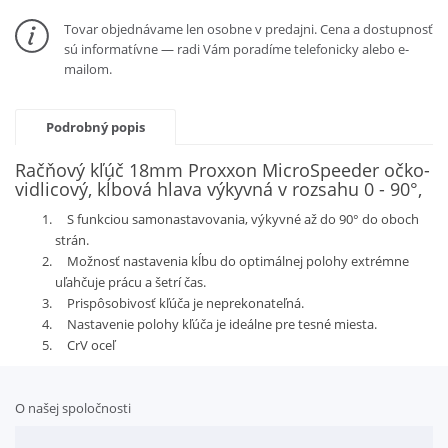
Tovar objednávame len osobne v predajni. Cena a dostupnosť
sú informatívne — radi Vám poradíme telefonicky alebo e-
mailom.
Podrobný popis
Račňový kľúč 18mm Proxxon MicroSpeeder očko-
vidlicový, kĺbová hlava výkyvná v rozsahu 0 - 90°,
S funkciou samonastavovania, výkyvné až do 90° do oboch
strán.
Možnosť nastavenia kĺbu do optimálnej polohy extrémne
uľahčuje prácu a šetrí čas.
Prispôsobivosť kľúča je neprekonateľná.
Nastavenie polohy kľúča je ideálne pre tesné miesta.
CrV oceľ
O našej spoločnosti
Doplnkové služby