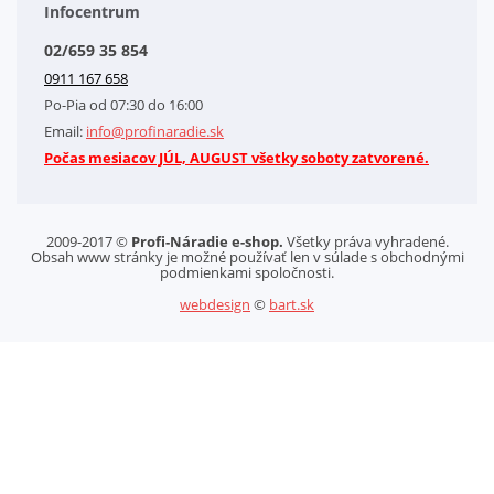
Obchodné podmienky
Infocentrum
Splátkový systém
02/659 35 854
Kontakt
0911 167 658
Letáky na stiahnutie
Po-Pia od 07:30 do 16:00
GDPR-Informácie o spracovaní osobných údajov HQ Tools, spol. s r. o.
Email:
info@profinaradie.sk
Cookies
Počas mesiacov JÚL, AUGUST všetky soboty zatvorené.
2009-2017 ©
Profi-Náradie e-shop.
Všetky práva vyhradené.
Obsah www stránky je možné používať len v súlade s obchodnými
podmienkami spoločnosti.
webdesign
©
bart.sk