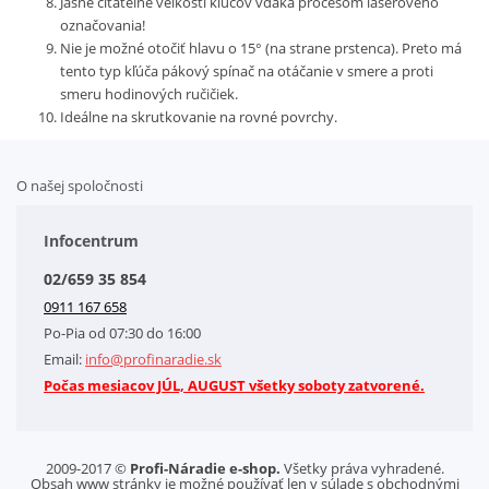
Jasne čitateľné veľkosti kľúčov vďaka procesom laserového
označovania!
Nie je možné otočiť hlavu o 15° (na strane prstenca). Preto má
tento typ kľúča pákový spínač na otáčanie v smere a proti
smeru hodinových ručičiek.
Ideálne na skrutkovanie na rovné povrchy.
O našej spoločnosti
Doplnkové služby
Obchodné podmienky
Infocentrum
Splátkový systém
02/659 35 854
Kontakt
0911 167 658
Letáky na stiahnutie
Po-Pia od 07:30 do 16:00
GDPR-Informácie o spracovaní osobných údajov HQ Tools, spol. s r. o.
Email:
info@profinaradie.sk
Cookies
Počas mesiacov JÚL, AUGUST všetky soboty zatvorené.
2009-2017 ©
Profi-Náradie e-shop.
Všetky práva vyhradené.
Obsah www stránky je možné používať len v súlade s obchodnými