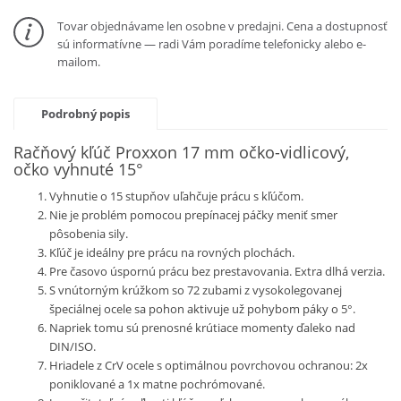
Tovar objednávame len osobne v predajni. Cena a dostupnosť
sú informatívne — radi Vám poradíme telefonicky alebo e-
mailom.
Podrobný popis
Račňový kľúč Proxxon 17 mm očko-vidlicový,
očko vyhnuté 15°
Vyhnutie o 15 stupňov uľahčuje prácu s kľúčom.
Nie je problém pomocou prepínacej páčky meniť smer
pôsobenia sily.
Kľúč je ideálny pre prácu na rovných plochách.
Pre časovo úspornú prácu bez prestavovania. Extra dlhá verzia.
S vnútorným krúžkom so 72 zubami z vysokolegovanej
špeciálnej ocele sa pohon aktivuje už pohybom páky o 5°.
Napriek tomu sú prenosné krútiace momenty ďaleko nad
DIN/ISO.
Hriadele z CrV ocele s optimálnou povrchovou ochranou: 2x
poniklované a 1x matne pochrómované.