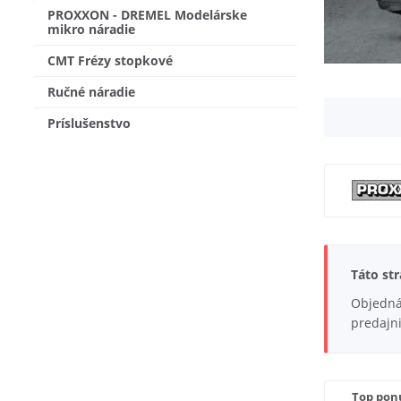
PROXXON - DREMEL Modelárske
mikro náradie
CMT Frézy stopkové
Ručné náradie
Príslušenstvo
Táto st
Objednáv
predajni
Top pon