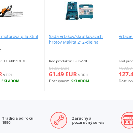
motorová píla Stihl
Sada vrtákov/skrutkovacích
Vŕtaci
hrotov Makita 212-dielna
k
u:
11390113070
Kód produktu:
E-06270
Kód prod
81.99 EUR
169.99
R
61.49 EUR
127.
s DPH
s DPH
SKLADOM
Dostupnosť:
SKLADOM
Dostupn
Viac info
Viac info
Tradícia od roku
Záručný a
1990
pozáručný servis