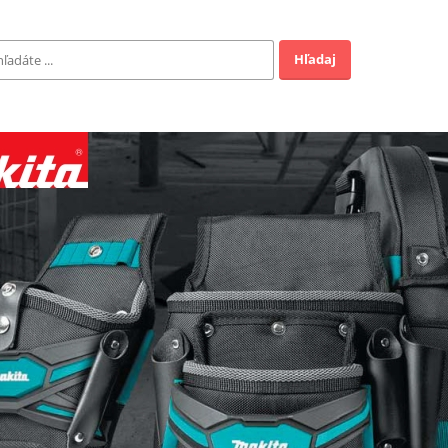
Hľadaj
Záhrada
ofi
Industrial
EUR
a v ponuke