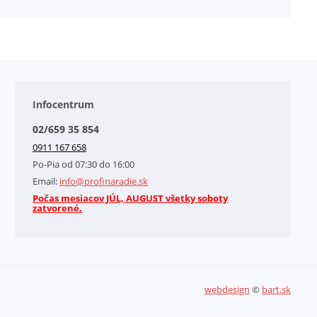
Infocentrum
02/659 35 854
0911 167 658
Po-Pia od 07:30 do 16:00
Email:
info@profinaradie.sk
Počas mesiacov JÚL, AUGUST všetky soboty
zatvorené.
webdesign
©
bart.sk