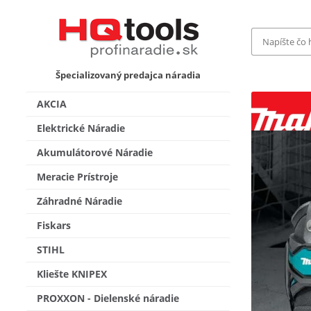
Značka
Špecializovaný predajca náradia
MAKITA
Makita-
AKCIA
Bosch Pr
Bosch
Elektrické Náradie
Gardena
Akumulátorové Náradie
Proxxon 
KNIPEX
Cena do
Meracie Prístroje
Stihl
Fiskars
Záhradné Náradie
CMT
novink
Fiskars
Vyhľadať
STIHL
Kliešte KNIPEX
PROXXON - Dielenské náradie