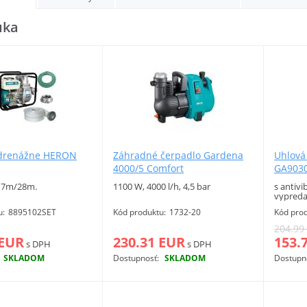
uka
 drenážne HERON
Záhradné čerpadlo Gardena
Uhlová
4000/5 Comfort
GA903
, 7m/28m.
1100 W, 4000 l/h, 4,5 bar
s antiv
vypreda
u:
8895102SET
Kód produktu:
1732-20
Kód prod
204.99
 EUR
230.31 EUR
153.
s DPH
s DPH
SKLADOM
Dostupnosť:
SKLADOM
Dostupn
Viac info
Viac info