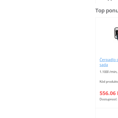
Top pon
Čerpadlo
sada
1.100l /min
Kód produkt
556.06
Dostupnosť: