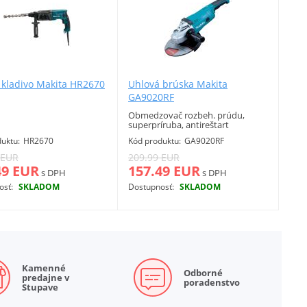
e kladivo Makita HR2670
Uhlová brúska Makita
GA9020RF
Obmedzovač rozbeh. prúdu,
superpríruba, antireštart
uktu:
HR2670
Kód produktu:
GA9020RF
 EUR
209.99 EUR
49 EUR
157.49 EUR
s DPH
s DPH
osť:
SKLADOM
Dostupnosť:
SKLADOM
Viac info
Viac info
Kamenné
Odborné
predajne v
poradenstvo
Stupave