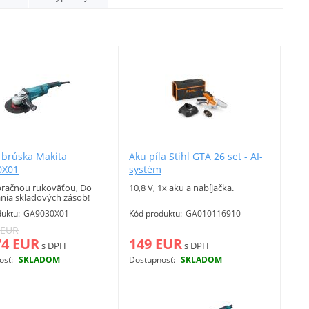
 brúska Makita
Aku píla Stihl GTA 26 set - AI-
0X01
systém
ibračnou rukoväťou, Do
10,8 V, 1x aku a nabíjačka.
nia skladových zásob!
uktu:
GA9030X01
Kód produktu:
GA010116910
 EUR
74 EUR
149 EUR
s DPH
s DPH
osť:
SKLADOM
Dostupnosť:
SKLADOM
Viac info
Viac info