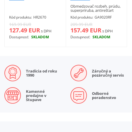
Obmedzovač rozbeh. prúdu,
superpríruba, antireštart
Kód produktu:
HR2670
Kód produktu:
GA9020RF
169.99 EUR
209.99 EUR
127.49 EUR
157.49 EUR
s DPH
s DPH
Dostupnosť:
SKLADOM
Dostupnosť:
SKLADOM
Viac info
Viac info
Tradícia od roku
Záručný a
1990
pozáručný servis
Kamenné
Odborné
predajne v
poradenstvo
Stupave