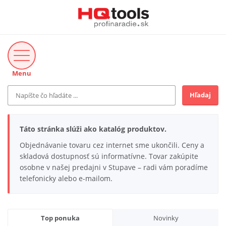
Menu
Hľadaj
Značka
MAKITA
Táto stránka slúži ako katalóg produktov.
Makita-Záhrada
Objednávanie tovaru cez internet sme ukončili. Ceny a
Bosch Profi
skladová dostupnosť sú informatívne. Tovar zakúpite
Bosch
osobne v našej predajni v Stupave – radi vám poradíme
Gardena
telefonicky alebo e-mailom.
Proxxon Industrial
KNIPEX
Cena do
Stihl
EUR
Fiskars
Top ponuka
Novinky
CMT
novinka v ponuke