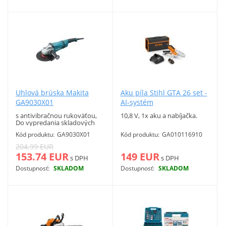
Uhlová brúska Makita
Aku píla Stihl GTA 26 set -
GA9030X01
AI-systém
s antivibračnou rukoväťou,
10,8 V, 1x aku a nabíjačka.
Do vypredania skladových
zásob!
Kód produktu:
GA9030X01
Kód produktu:
GA010116910
204.99 EUR
153.74 EUR
149 EUR
s DPH
s DPH
Dostupnosť:
SKLADOM
Dostupnosť:
SKLADOM
Viac info
Viac info