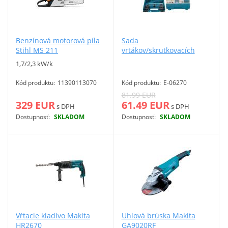
Benzínová motorová píla
Sada
Stihl MS 211
vrtákov/skrutkovacích
hrotov Makita 212-dielna
1,7/2,3 kW/k
Kód produktu:
11390113070
Kód produktu:
E-06270
81.99 EUR
329 EUR
61.49 EUR
s DPH
s DPH
Dostupnosť:
SKLADOM
Dostupnosť:
SKLADOM
Viac info
Viac info
Vŕtacie kladivo Makita
Uhlová brúska Makita
HR2670
GA9020RF