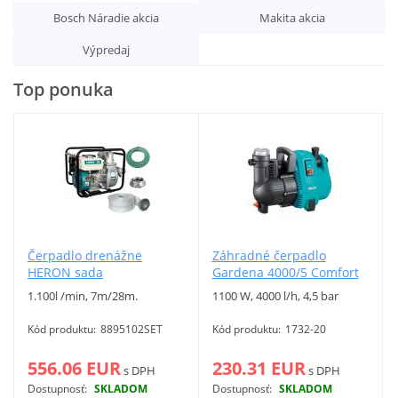
Bosch Náradie akcia
Makita akcia
Vyhľadať
Výpredaj
Top ponuka
Čerpadlo drenážne
Záhradné čerpadlo
HERON sada
Gardena 4000/5 Comfort
1.100l /min, 7m/28m.
1100 W, 4000 l/h, 4,5 bar
Kód produktu:
8895102SET
Kód produktu:
1732-20
556.06 EUR
230.31 EUR
s DPH
s DPH
Dostupnosť:
SKLADOM
Dostupnosť:
SKLADOM
Viac info
Viac info