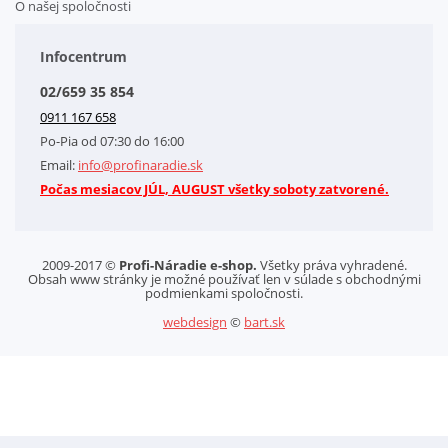
O našej spoločnosti
Doplnkové služby
Obchodné podmienky
Infocentrum
Splátkový systém
02/659 35 854
Kontakt
0911 167 658
Letáky na stiahnutie
Po-Pia od 07:30 do 16:00
GDPR-Informácie o spracovaní osobných údajov HQ Tools, spol. s r. o.
Email:
info@profinaradie.sk
Cookies
Počas mesiacov JÚL, AUGUST všetky soboty zatvorené.
2009-2017 ©
Profi-Náradie e-shop.
Všetky práva vyhradené.
Obsah www stránky je možné používať len v súlade s obchodnými
podmienkami spoločnosti.
webdesign
©
bart.sk