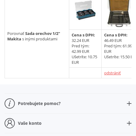
CMT
novinka v ponuke
Vyhľadať
Porovnať
Sada orechov 1/2"
Cena s DPH:
Cena s DPH:
Makita
s inými produktami
32.24 EUR
46.49 EUR
Pred tým:
Pred tým:
61.99
42.99 EUR
EUR
Ušetríte: 10.75
Ušetríte: 15.50 E
EUR
odstrániť
Potrebujete pomoc?
Ako nakupovať
Ako sa registrovať
Vaše konto
Nová registrácia