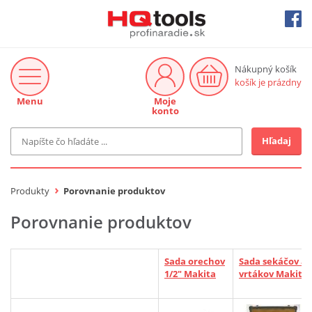
Nákupný košík
košík je prázdny
Menu
Moje
konto
Hľadaj
Značka
MAKITA
Produkty
Porovnanie produktov
Makita-Záhrada
Bosch Profi
Porovnanie produktov
Bosch
Gardena
Proxxon Industrial
Sada orechov
Sada sekáčov a
KNIPEX
1/2" Makita
vrtákov Makita
Cena do
Stihl
EUR
Fiskars